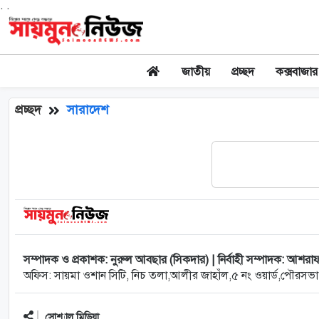
. .
জাতীয়
প্রচ্ছদ
কক্সবাজার
প্রচ্ছদ
সারাদেশ
সম্পাদক ও প্রকাশক: নুরুল আবছার (সিকদার) | নির্বাহী সম্পাদক: আশরা
অফিস: সায়মা ওশান সিটি, নিচ তলা,আলীর জাহাঁল,৫ নং ওয়ার্ড,পৌরসভা
সোশ্যাল মিডিয়া