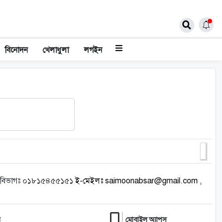
বিনোদন
খেলাধুলা
লগইন
ন বিভাগঃ ০১৮১৫৪৫৫১৫১
ই-মেইলঃ saimoonabsar@gmail.com ,
র
মোবাইল অ্যাপস